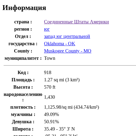
Информация
страна :
Соединенные Штаты Америки
регион :
юг
Отдел :
запад юг центральной
государства :
Oklahoma - OK
County :
Muskogee County - MO
муниципалитет :
Town
Код :
918
Площадь :
1.27 sq mi (3 km²)
Высота :
570 ft
народонаселению
1,430
:
плотность :
1,125.98/sq mi (434.74/km²)
мужчины :
49.09%
Девушка :
50.91%
Широта :
35.49 - 35° 3' N