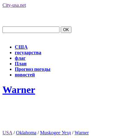
City-usa.net
США
государства
флаг
План
Прогноз погоды
новостей
Warner
USA
/
Oklahoma
/
Muskogee Уезд
/
Warner