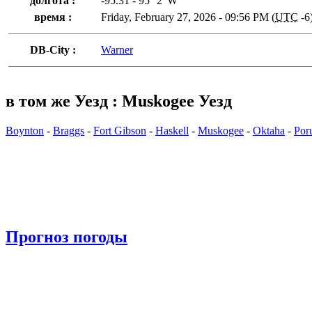
долгота :
-95.31 - 95° 2' W
время :
Friday, February 27, 2026 - 09:56 PM (
UTC
-6
DB-City :
Warner
в том же Уезд : Muskogee Уезд
Boynton
-
Braggs
-
Fort Gibson
-
Haskell
-
Muskogee
-
Oktaha
-
Por
Прогноз погоды