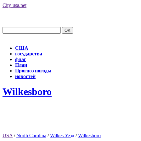
City-usa.net
США
государства
флаг
План
Прогноз погоды
новостей
Wilkesboro
USA
/
North Carolina
/
Wilkes Уезд
/
Wilkesboro