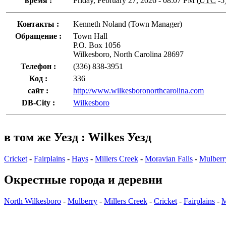
время :
Friday, February 27, 2026 - 08:07 PM (
UTC
-5
Контакты :
Kenneth Noland (Town Manager)
Обращение :
Town Hall
P.O. Box 1056
Wilkesboro, North Carolina 28697
Телефон :
(336) 838-3951
Код :
336
сайт :
http://www.wilkesboronorthcarolina.com
DB-City :
Wilkesboro
в том же Уезд : Wilkes Уезд
Cricket
-
Fairplains
-
Hays
-
Millers Creek
-
Moravian Falls
-
Mulberr
Окрестные города и деревни
North Wilkesboro
-
Mulberry
-
Millers Creek
-
Cricket
-
Fairplains
-
M