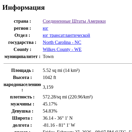
Информация
страна :
Соединенные Штаты Америки
регион :
юг
Отдел :
юг трансатлантической
государства :
North Carolina - NC
County :
Wilkes County - WE
муниципалитет :
Town
Площадь :
5.52 sq mi (14 km²)
Высота :
1042 ft
народонаселению
3,159
:
плотность :
572.28/sq mi (220.96/km²)
мужчины :
45.17%
Девушка :
54.83%
Широта :
36.14 - 36° 1' N
долгота :
-81.16 - 81° 1' W