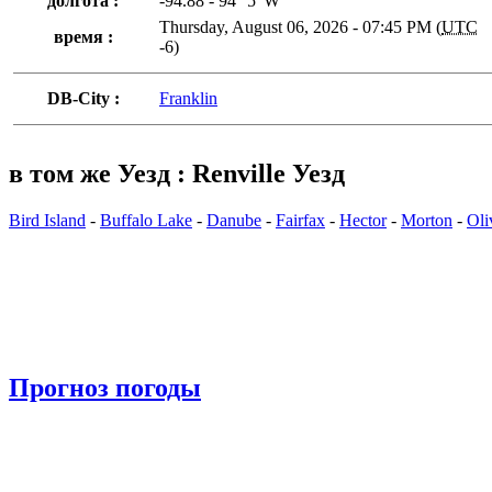
долгота :
-94.88 - 94° 5' W
Thursday, August 06, 2026 - 07:45 PM (
UTC
время :
-6)
DB-City :
Franklin
в том же Уезд : Renville Уезд
Bird Island
-
Buffalo Lake
-
Danube
-
Fairfax
-
Hector
-
Morton
-
Oli
Прогноз погоды