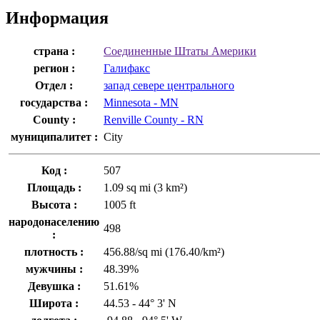
Информация
страна :
Соединенные Штаты Америки
регион :
Галифакс
Отдел :
запад севере центрального
государства :
Minnesota - MN
County :
Renville County - RN
муниципалитет :
City
Код :
507
Площадь :
1.09 sq mi (3 km²)
Высота :
1005 ft
народонаселению
498
:
плотность :
456.88/sq mi (176.40/km²)
мужчины :
48.39%
Девушка :
51.61%
Широта :
44.53 - 44° 3' N