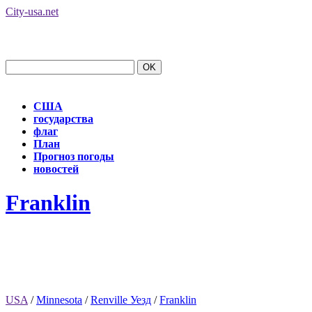
City-usa.net
США
государства
флаг
План
Прогноз погоды
новостей
Franklin
USA
/
Minnesota
/
Renville Уезд
/
Franklin