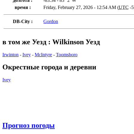
долгота :
-83.34 - 83° 2' W
время :
Friday, February 27, 2026 - 12:54 AM (
UTC
-5
DB-City :
Gordon
в том же Уезд : Wilkinson Уезд
Irwinton
-
Ivey
-
McIntyre
-
Toomsboro
Окрестные города и деревни
Ivey
Прогноз погоды