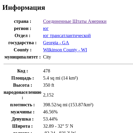
Информация
страна :
Соединенные Штаты Америки
регион :
юг
Отдел :
юг трансатлантической
государства :
Georgia - GA
County :
Wilkinson County - WI
муниципалитет :
City
Код :
478
Площадь :
5.4 sq mi (14 km²)
Высота :
350 ft
народонаселению
2,152
:
плотность :
398.52/sq mi (153.87/km²)
мужчины :
46.56%
Девушка :
53.44%
Широта :
32.89 - 32° 5' N