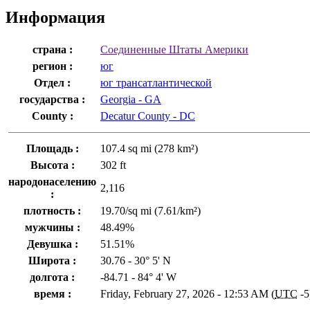
Информация
страна :
Соединенные Штаты Америки
регион :
юг
Отдел :
юг трансатлантической
государства :
Georgia - GA
County :
Decatur County - DC
Площадь :
107.4 sq mi (278 km²)
Высота :
302 ft
народонаселению
2,116
:
плотность :
19.70/sq mi (7.61/km²)
мужчины :
48.49%
Девушка :
51.51%
Широта :
30.76 - 30° 5' N
долгота :
-84.71 - 84° 4' W
время :
Friday, February 27, 2026 - 12:53 AM (
UTC
-5