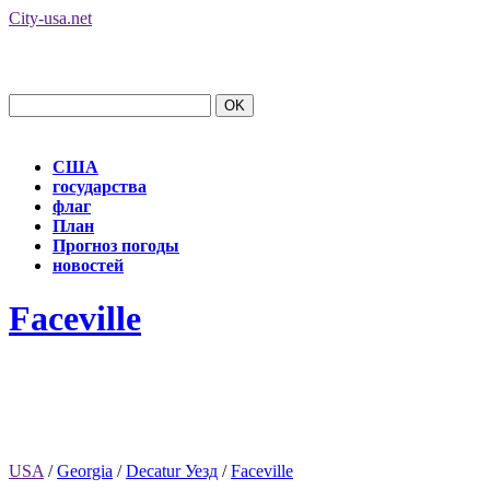
City-usa.net
США
государства
флаг
План
Прогноз погоды
новостей
Faceville
USA
/
Georgia
/
Decatur Уезд
/
Faceville