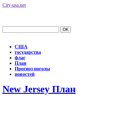
City-usa.net
США
государства
флаг
План
Прогноз погоды
новостей
New Jersey План