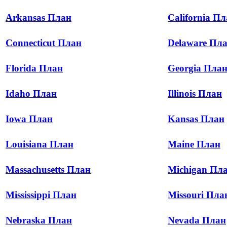
Arkansas План
California П
Connecticut План
Delaware Пл
Florida План
Georgia Пла
Idaho План
Illinois План
Iowa План
Kansas План
Louisiana План
Maine План
Massachusetts План
Michigan Пл
Mississippi План
Missouri Пла
Nebraska План
Nevada План